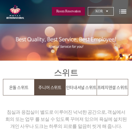
Room Reservation
KOR
스위트
온돌 스위트
주니어 스위트
인터내셔널 스위트
프레지덴셜 스위트
침실과 응접실이 별도로 이루어진 넉넉한 공간으로, 객실에서
회의 또는 업무 를 보실 수 있도록 꾸며져 있으며 욕실에 설치된
개인 사우나 도크는 하루의 피로를 말끔히 씻게 해 줍니다.