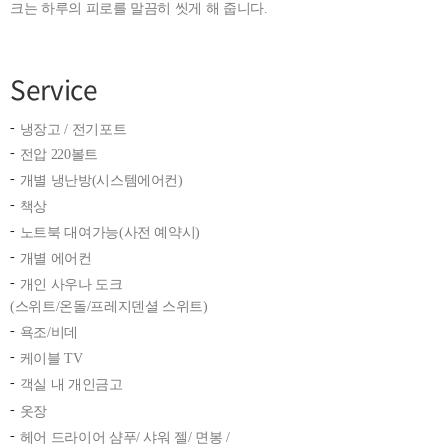
크는 하루의 피로를 말끔히 씻게 해 줍니다.
Service
냉장고 / 전기포트
전압 220볼트
개별 냉난방(시스템에어컨)
책상
노트북 대여가능(사전 예약시)
개별 에어컨
개인 사우나 도크
(스위트/온돌/프레지덴셜 스위트)
욕조/비데
케이블 TV
객실 내 개인금고
옷장
헤어 드라이어 샴푸/ 샤워 젤/ 면봉 /